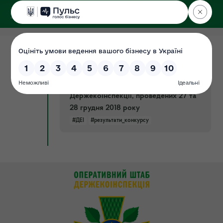
ДЕРЖЕКОІНСПЕКЦІЯ
03.01.2019
Результати конкурсів, на зайняття
Документ
вакантних посад державної служби
категорій “Б” і “В” апарату
Держекоінспекції, проведених 27 та
28 грудня 2018 року
#ДЕІ
#результати_конкурсу