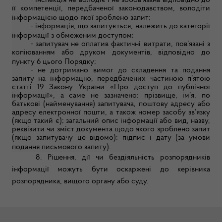
- Інспекція не володіє і не зобов’язана відповідно до
її компетенції, передбаченої законодавством, володіти
інформацією щодо якої зроблено запит;
- інформація, що запитується, належить до категорії
інформації з обмеженим доступом;
- запитувач не оплатив фактичні витрати, пов’язані з
копіюванням або друком документів, відповідно до
пункту 6 цього Порядку;
- не дотримано вимог до складення та подання
запиту на інформацію, передбачених частиною п’ятою
статті 19 Закону України «Про доступ до публічної
інформації», а саме не зазначено: прізвище, ім’я, по
батькові (найменування) запитувача, поштову адресу або
адресу електронної пошти, а також номер засобу зв’язку
(якщо такий є); загальний опис інформації або вид, назву,
реквізити чи зміст документа щодо якого зроблено запит
(якщо запитувачу це відомо); підпис і дату (за умови
подання письмового запиту).
8. Рішення, дії чи бездіяльність розпорядників
інформації можуть бути оскаржені до керівника
розпорядника, вищого органу або суду.