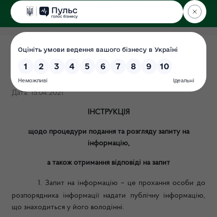
ДЕРЖЕКОІНСПЕКЦІЯ
Порядок складання та
надання запитів
Дата: 15.04.2021
ІНСТРУКЦІЯ
щодо процедури подання та розгляду запиту на
інформацію,
а також отримання відповіді на запит
1. Запит на інформацію – це прохання особи до
розпорядника інформації надати публічну інформацію,
що знаходиться у його володінні.