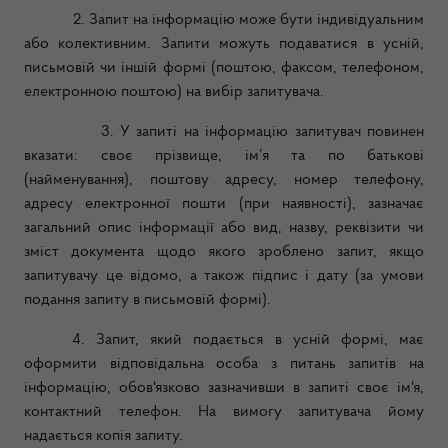
2. Запит на інформацію може бути індивідуальним
або колективним. Запити можуть подаватися в усній,
письмовій чи іншій формі (поштою, факсом, телефоном,
електронною поштою) на вибір запитувача.
3. У запиті на інформацію запитувач повинен
вказати: своє прізвище, ім’я та по батькові
(найменування), поштову адресу, номер телефону,
адресу електронної пошти (при наявності), зазначає
загальний опис інформації або вид, назву, реквізити чи
зміст документа щодо якого зроблено запит, якщо
запитувачу це відомо, а також підпис і дату (за умови
подання запиту в письмовій формі).
4. Запит, який подається в усній формі, має
оформити відповідальна особа з питань запитів на
інформацію, обов'язково зазначивши в запиті своє ім'я,
контактний телефон. На вимогу запитувача йому
надається копія запиту.