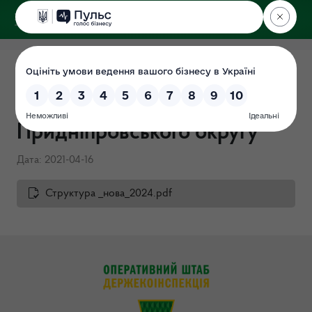
ДЕРЖЕКОІНСПЕКЦІЯ
Структура Державної
екологічної інспекції
Придніпровського округу
Дата: 2021-04-16
Структура _нова_2024.pdf