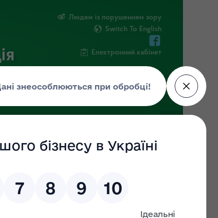
Людям із порушенням зору
Switch To English
ія
Електронний кабінет
ПУБЛІЧНА ІНФОРМАЦІЯ
НОВИНИ