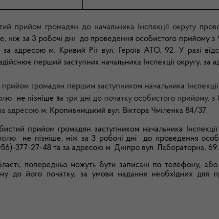
тий прийом громадян до начальника Інспекції округу пров
е, ніж за 3 робочі дні до проведення особистого прийому з 
за адресою м. Кривий Ріг вул. Героїв АТО, 92. У разі відс
 здійснює перший заступник начальника Інспекції округу, за 
 прийом громадян першим заступником начальника Інспекції
ролю
не пізніше
з
а три дні до початку особистого прийому, з 
 за адресою
м. Кропивницький
вул. Віктора Чміленка 84/37
.
бистий прийом громадян заступником начальника Інспекції
тролю
не пізніше, ніж за 3 робочі дні до проведення осо
56)-377-27-48 та за адресою м. Дніпро вул. Лабораторна, 69.
області, попередньо можуть бути записані по телефону, або
ину до його початку, за умови надання необхідних для 