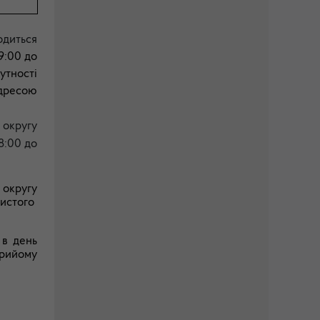
одиться
9:00 до
утності
адресою
 округу
8:00 до
 округу
бистого
 в день
прийому