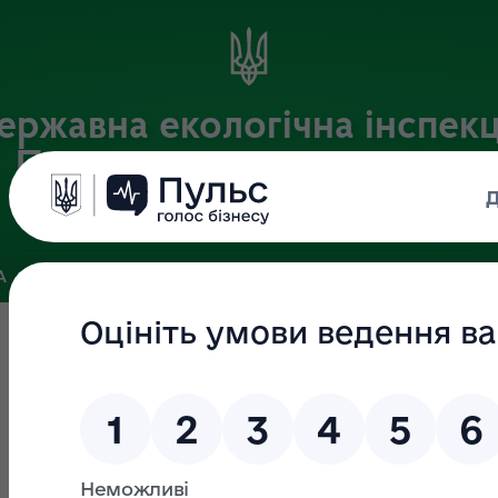
ержавна екологічна інспекц
Придніпровського округу
Офіційний веб-портал Державної екологічної інспекції України
А
ПОШУК ДОКУМЕНТІВ
ЗВ’ЯЗКИ ІЗ ГРОМАДСЬКІСТЮ ТА ЗМІ