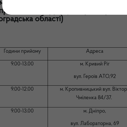
му громадян керівництвом Державн
іпровського округу (Дніпропетровськ
оградська області)
Години прийому
Адреса
9.00-13.00
м. Кривий Ріг
вул. Героїв АТО,92
9.00-12.00
м. Кропивницький
вул. Вікто
Чміленка 84/37
.
9.00-13.00
м. Дніпро,
вул. Лабораторна, 69