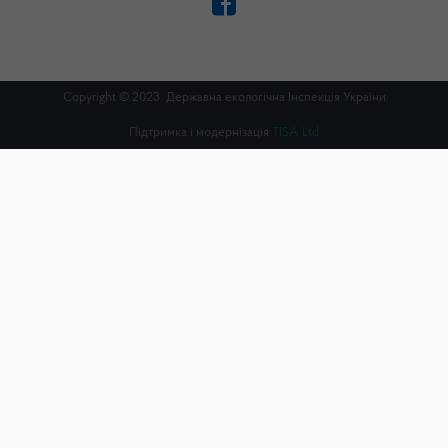
Copyright © 2023. Державна екологічна Інспекція України
Підтримка і модернізація
TISA Ltd