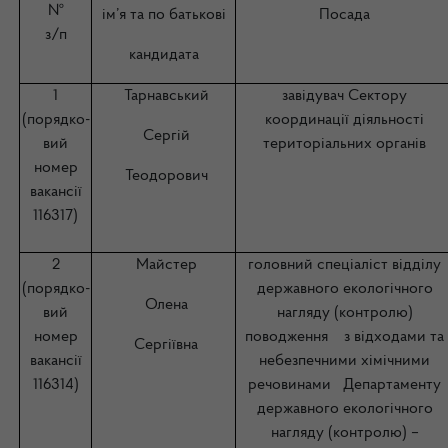
№
ім’я та по батькові
Посада
з/п
кандидата
1
Тарнавський
завідувач Сектору
(порядко-
координації діяльності
Сергій
вий
територіальних органів
номер
Теодорович
вакансії
116317)
2
Майстер
головний спеціаліст відділу
(порядко-
державного екологічного
Олена
вий
нагляду (контролю)
номер
поводження з відходами та
Сергіївна
вакансії
небезпечними хімічними
116314)
речовинами Департаменту
державного екологічного
нагляду (контролю) –