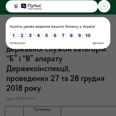
ДЕРЖЕКОІНСПЕКЦІЯ
Результати конкурсів, на
зайняття вакантних посад
державної служби категорій
“Б” і “В” апарату
Держекоінспекції,
проведених 27 та 28 грудня
2018 року
Дата: 2019-01-03
Прізвище,