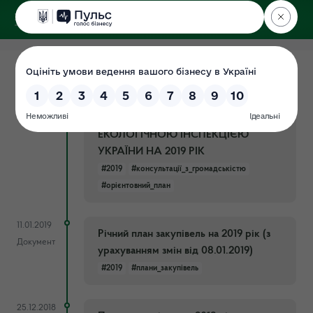
ДЕРЖЕКОІНСПЕКЦІЯ
14.01.2019
ОРІЄНТОВНИЙ ПЛАН ПРОВЕДЕННЯ
Документ
КОНСУЛЬТАЦІЙ З
ГРОМАДСЬКІСТЮ ДЕРЖАВНОЮ
ЕКОЛОГІЧНОЮ ІНСПЕКЦІЄЮ
УКРАЇНИ НА 2019 РІК
#2019
#консультації_з_громадськістю
#орієнтовний_план
11.01.2019
Річний план закупівель на 2019 рік (з
Документ
урахуванням змін від 08.01.2019)
#2019
#плани_закупівель
25.12.2018