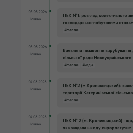
05.08.2026
ПЕК №1: розгляд колективного з
Новина
господарсько-побутовими стока
#головна
05.08.2026
Виявлено незаконне вирубування де
Новина
сільської ради Новоукраїнського
#головна
#медіа
04.08.2026
ПЕК №2 (м.Кропивницький): виявл
Новина
території Катеринівської сільськ
#головна
04.08.2026
ПЕК № 2 (м. Кропивницький) : щ
Новина
яка завдала шкоду сироростучим