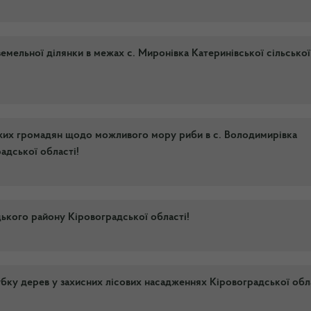
емельної ділянки в межах с. Миронівка Катеринівської сільської
ужих громадян щодо можливого мору риби в с. Володимирівка
адської області!
кого району Кіровоградської області!
бку дерев у захисних лісових насадженнях Кіровоградської обл