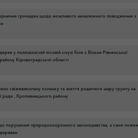
вернення громадян щодо можливого неналежного поводження з
ми
рев у полезахисній лісовій смузі біля с.Вільне Рівнянської
 району Кіровоградської області
ено свіжевикопану копанку та зняття родючого шару грунту на
ої ради , Кропивницького району
одо порушення природоохоронного законодавства, а саме пожеж
 деревам