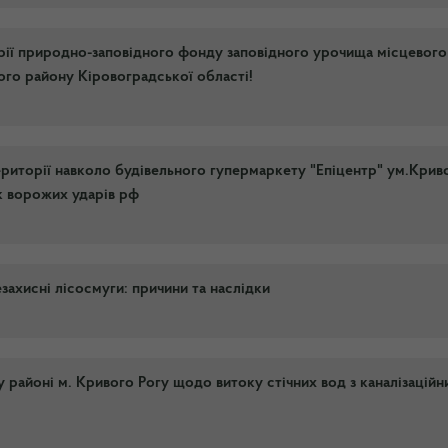
рії природно-заповідного фонду заповідного урочища місцевого
го району Кіровоградської області!
риторії навколо будівельного гупермаркету "Епіцентр" ум.Крив
к ворожих ударів рф
ахисні лісосмуги: причини та наслідки
 районі м. Кривого Рогу щодо витоку стічних вод з каналізаційн