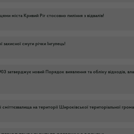
цями міста Кривий Ріг стосовно пиління з відвалів!
захисної смуги річки Інгулець!
903 затверджує новий Порядок виявлення та обліку відходів, вл
і сміттєзвалища на території Широківської територіальної грома