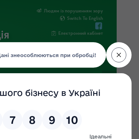
Людям із порушенням зору
Switch To English
ія
Електронний кабінет
ПУБЛІЧНА ІНФОРМАЦІЯ
НОВИНИ
яхом