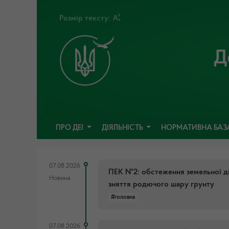
Розмір тексту:
Д
ПРО ДЕІ
ДІЯЛЬНІСТЬ
НОРМАТИВНА БАЗ
07.08.2026
ПЕК №2: обстеження земельної ді
Новина
зняття родючого шару грунту
#головна
07.08.2026