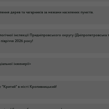
ення дерев та чагарників за межами населених пунктів.
огічної інспекції Придніпровського округу (Дніпропетровська 
 півріччя 2026 року!
ціальної інженерії»
 "Критий" в місті Кропивницький!