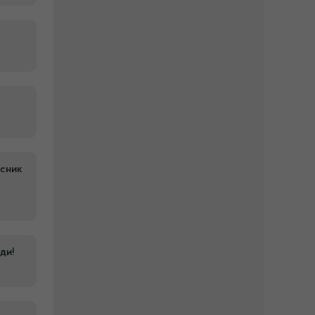
асник
ди!