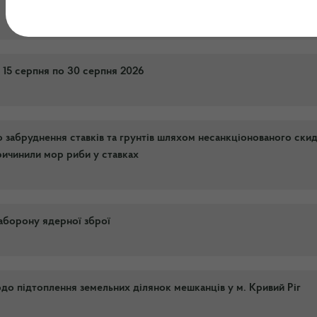
з 15 серпня по 30 серпня 2026
о забруднення ставків та грунтів шляхом несанкціонованого ски
причинили мор риби у ставках
 заборону ядерної зброї
до підтоплення земельних ділянок мешканців у м. Кривий Ріг