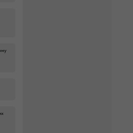
ому
их