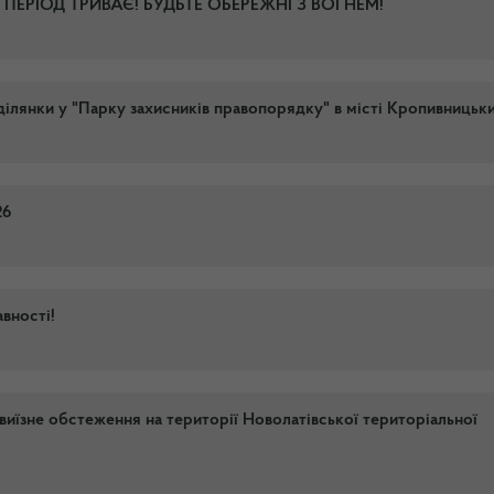
ЕРІОД ТРИВАЄ! БУДЬТЕ ОБЕРЕЖНІ З ВОГНЕМ!
ілянки у "Парку захисників правопорядку" в місті Кропивницьки
26
вності!
иїзне обстеження на території Новолатівської територіальної