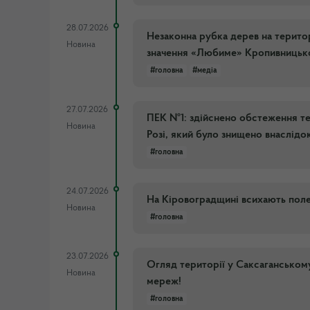
28.07.2026
Незаконна рубка дерев на терито
Новина
значення «Любиме» Кропивницько
#головна
#медіа
27.07.2026
ПЕК №1: здійснено обстеження те
Новина
Розі, який було знищено внаслідо
#головна
24.07.2026
На Кіровоградщині всихають полез
Новина
#головна
23.07.2026
Огляд території у Саксаганському
Новина
мереж!
#головна