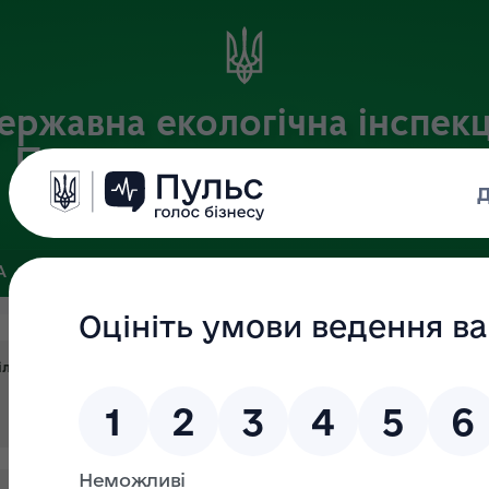
ержавна екологічна інспекц
Придніпровського округу
Офіційний веб-портал Державної екологічної інспекції України
А
ПОШУК ДОКУМЕНТІВ
ЗВ’ЯЗКИ ІЗ ГРОМАДСЬКІСТЮ ТА ЗМІ
лянки за фактом самовільного використання, псування землішл