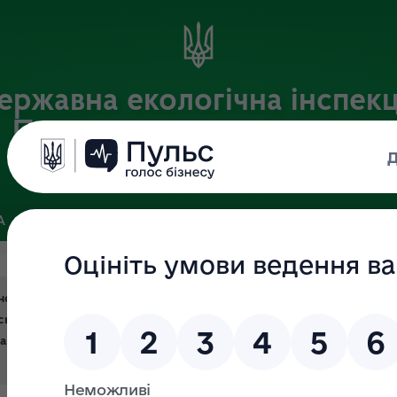
ержавна екологічна інспекц
Придніпровського округу
Офіційний веб-портал Державної екологічної інспекції України
А
ПОШУК ДОКУМЕНТІВ
ЗВ’ЯЗКИ ІЗ ГРОМАДСЬКІСТЮ ТА ЗМІ
ої екологічної інспекції Придніпровського округу
ька області) запитів на інформацію, відповідно до Закону Украї
ії» за 2021 рік.