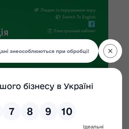
Людям із порушенням зору
Switch To English
ія
Електронний кабінет
ПУБЛІЧНА ІНФОРМАЦІЯ
НОВИНИ
ни