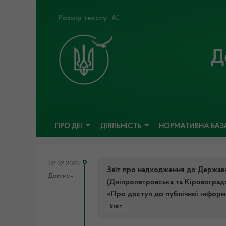
Розмір тексту:
Д
ПРО ДЕІ
ДІЯЛЬНІСТЬ
НОРМАТИВНА БАЗ
02.02.2022
Звіт про надходження до Державн
Документ
(Дніпропетровська та Кіровоградс
«Про доступ до публічної інформац
#звіт