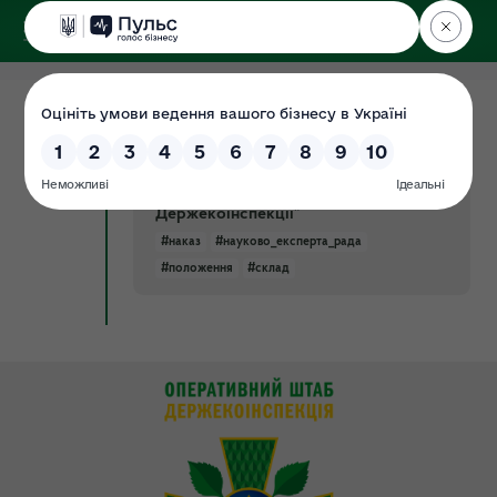
ДЕРЖЕКОІНСПЕКЦІЯ
10.01.2019
Наказ Держекоінспекції України від
Документ
26.07.2018 року №139 “Про створення
науково-експертної ради
Держекоінспекції”
#наказ
#науково_експерта_рада
#положення
#склад