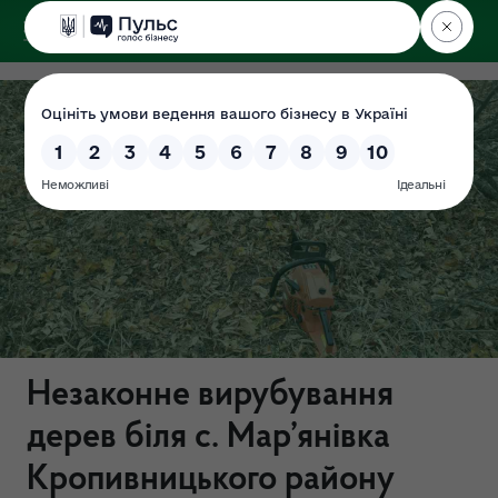
ДЕРЖЕКОІНСПЕКЦІЯ
Незаконне вирубування
дерев біля с. Мар’янівка
Кропивницького району