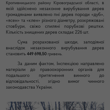
, в
Кропивницького району Кіровоградської області
якій здійснено незаконне вирубування дерев
громадянами виявлено пні дерев породи «дуб»,
«ясен» та «клен» різного діаметру, розкряжовані
стовбури, свіжо спиляні порубкові рештки.
Кількість знищених дерев складає 226 шт.
Сума розрахованої шкоди, заподіяної
внаслідок незаконного вирубування дерев
становить
449 698,50
гривень.
За даним фактом, Інспекцією направлено
матеріали до правоохоронних органів для
подальшого притягнення винного до
відповідальності, згідно вимог чинного
законодавства України.