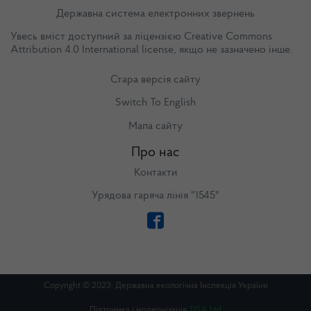
Державна система електронних звернень
Увесь вміст доступний за ліцензією
Creative Commons
Attribution 4.0 International license
, якщо не зазначено інше.
Стара версія сайту
Switch To English
Мапа сайту
Про нас
Контакти
Урядова гаряча лінія "1545"
Copyright © 2023. Державна екологічна Інспекція України
Підтримка і модернізація
TISA Ltd