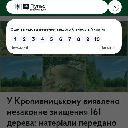
ДЕРЖЕКОІНСПЕКЦІЯ
У Кропивницькому виявлено
незаконне знищення 161
дерева: матеріали передано