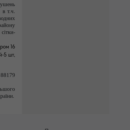
ушень
в т.ч.
водних
району
сітки-
тром 16
й-5 шт,
 88179
льшого
раїни.