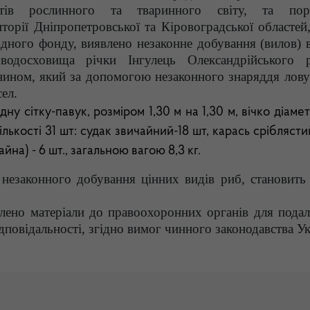
тів рослинного та тваринного світу, та пор
орії Дніпропетровської та Кіровоградської областей, 
ідного фонду, виявлено незаконне добування (вилов) 
 водосховища річки Інгулець Олександрійського 
нином, який за допомогою незаконного знаряддя лову 
ел.
у сітку-павук, розміром 1,30 м на 1,30 м, вічко діаме
ількості 31 шт: судак звичайний-18 шт, карась сріблясти
йна) - 6 шт., загальною вагою 8,3 кг.
 незаконного добування цінних видів риб, становить
влено матеріали до правоохоронних органів для пода
повідальності, згідно вимог чинного законодавства Ук