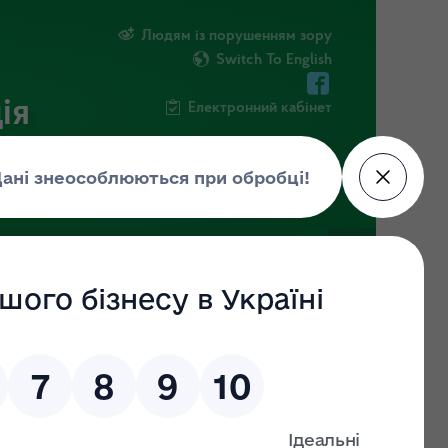
Людям із порушенням зору
Switch To English
ія
Електронний кабінет
ПУБЛІЧНА ІНФОРМАЦІЯ
НОВИНИ