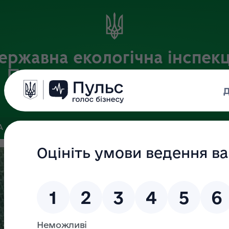
ержавна екологічна інспекц
Придніпровського округу
Офіційний веб-портал Державної екологічної інспекції України
А
ПОШУК ДОКУМЕНТІВ
ЗВ’ЯЗКИ ІЗ ГРОМАДСЬКІСТЮ ТА ЗМІ