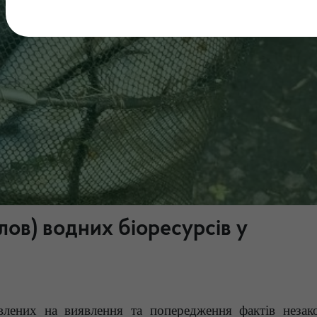
ов) водних біоресурсів у
авлених на виявлення та попередження фактів незак