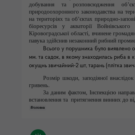
добування та розповсюдження об’єк
природоохоронного законодавства на терит
на територіях та об’єктах природно-запов
біоресурсів у акваторії Войнівського
Кіровоградської області, вчинене громадя
павука здійснив незаконний рибний промис
Всього у порушника було виявлено одн
мм. та садок, в якому знаходилась риба в к
окущнь звичайний-2 шт, тарань (плітка звича
Розмір шкоди, заподіяної внаслідок
гривень.
За даним фактом, Інспекцією напра
встановлення та притягнення винних до від
#головна