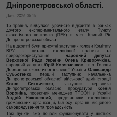
Дніпропетровської області.
Дата: 2026-05-15
15 травня
, відбулося урочисте відкриття
в ранках
другого експериментального
етапу
Пункту
екологічного контролю (ПЕК) в місті
Кривий Ріг
Дніпропетровської об
ласті.
На відкритті були присутні
заступник
голов
и
Комітету
ВРУ з питань екологічної політики та
природокористування
народний депутат
Верховної Ради України
Олена Криворучкіна
,
народний депутат
Юрій Корявченков
,
т.в.о. Голови
Державної екологічної інспекції України
Олександр
Субботенко
,
першій заступник
начальник
а
Дніпропетровської
обласної військової адміністрації
Євген Ситниченко
,
заступник керівника
Дніпропетровької обласної прокуратури
Ксенія
Вороніна
,
проектний менеджер ПРООН в Україні
Андрій Наконечний
, представники екологічних
громадських організацій, бізнесу, ор
ганів місцевого
самоврядування
та громадськість.
Такі пункти вже почали функціонувати у шістьох