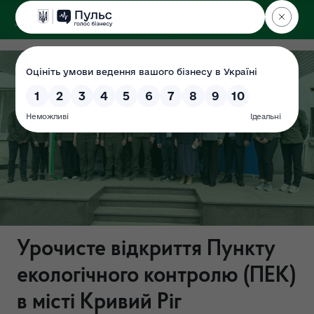
ДЕРЖЕКОІНСПЕКЦІЯ
Урочисте відкриття Пункту
екологічного контролю (ПЕК)
в місті Кривий Ріг