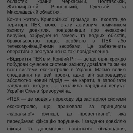
областях країни Черкаській, Полтавській,
Житомирській, Рівненській, Одеській та
Миколаївській областях.
Кожен житель
Криворізької
громад
и
, які входять до
території ПЕК, може стати активним помічником
захисту довкілля, повідомивши про незаконні
вирубки, забруднення земель та водних об'єктів,
браконьєрство тощо, особисто в ПЕК або
телекомунікаційними засобами. Це забезпечить
оперативне реагування на такі повідомлення.
«Відкриття ПЕК
в м. Кривий Ріг
— це ще один крок до
побудови сучасної системи захисту довкілля та зміни
всієї системи екоконтролю в Україні. Маємо великі
сподівання на цей проект, адже він запроваджує
абсолютно новий підхід — не карати, а запобігати
завданню шкоди», — зазначи
ла
народний депутат
України Олена Криворучкіна
.
«ПЕК — це модель переходу від застарілої системи
екоконтролю, що працювала за принципом
«каральної» функції, до превентивної, яка
передбачає: фіксацію порушень і завданої довкіллю
шкоди за допомогою новітнього обладнання,