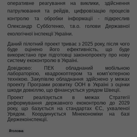
оперативне реагування на виклики, здійснення
патрулювання та рейдів, цифровізацію процесів
контролю та обробки інформації
- підкреслив
Олександр Субботенко, т.в.о. голови Державної
екологічної інспекції України.
Даний пілотний проект трива
є
з 2025 року
, після чого
буде оцінено його ефективність, що буде
використано при підготовці законопроекту про нову
систему екоконтролю в Україні.
Довідково: ПЕК обладнаний мобільною
лабораторією, квадрокоптером та комп’ютерною
технікою. Закупівлю обладнання здійснено у межах
проекту Програми розвитку ООН в Україні з оцінки
шкоди довкіллю, що фінансується урядом Швеції.
Проект реалізується в межах Стратегії
реформування державного екоконтролю до 2029
року, що базується на стандартах ЄС, ухваленої
Урядом. Координується Мінекономіки на базі
Держекоінспекції.
#головна