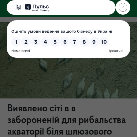
ДЕРЖЕКОІНСПЕКЦІЯ
Виявлено сіті в в
забороненій для рибальства
акваторії біля шлюзового