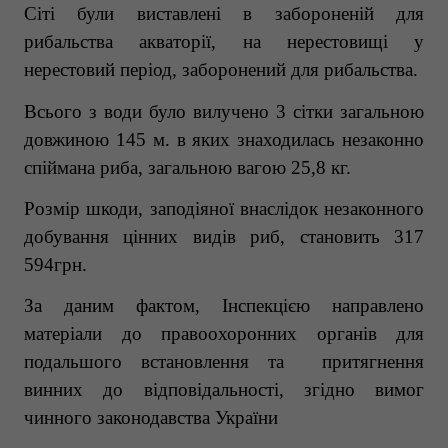
Сіті були виставлені в забороненій для
рибальства акваторії, на нерестовищі у
нерестовий період, заборонений для рибальства.
Всього з води було вилучено 3 сітки загальною
довжиною 145 м. в яких знаходилась незаконно
спіймана риба
,
загальною вагою 25,8 кг.
Розмір шкоди, заподіяної вн
аслідок незаконного
добування цінних видів риб, становить 317
594грн.
За даним фактом, Інспекцією направлено
матеріали до правоохоронних органів для
подальшого встановлення та притягнення
винних до відповідальності, згідно вимог
чинного законодавства України