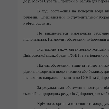
до р. Мокра Сура та її притоки р. Бельба для перев
В ході обстеження на поверхні води ви
речовин. Спеціалістами інструментально-лабор
нафтопродуктів.
Не виключається ймовірність забрудн
підприємства. На момент обстеження інформація щ
Інспекцією також організовано комісійни
Дніпровської міської ради, ГУНП та Регіонального 
Під час обстеження вище за течією виявле
рідина. Інформація щодо власника або балансоутри
Інспекцією направлено запити до ГУНП та Дніпровс
За результатами обстеження повторно в
екології та природних ресурсів Дніпропетровської 
Крім того, органам місцевого самовряду