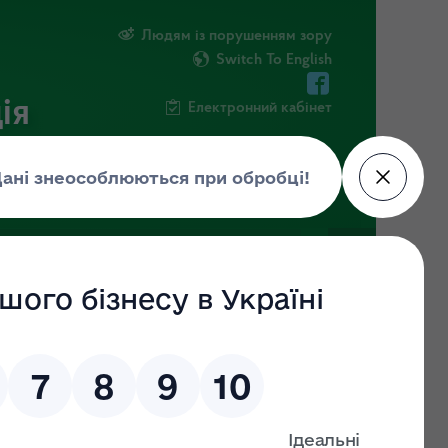
Людям із порушенням зору
Switch To English
ія
Електронний кабінет
ПУБЛІЧНА ІНФОРМАЦІЯ
НОВИНИ