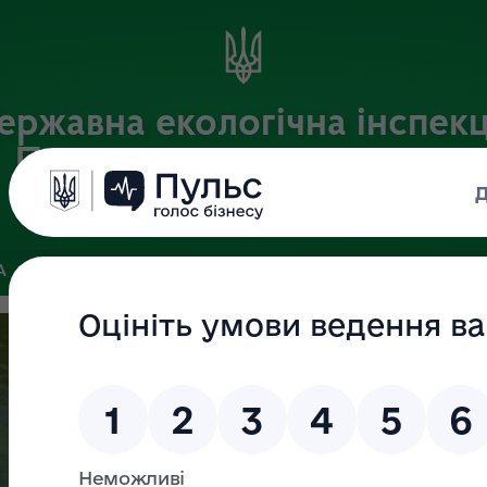
ержавна екологічна інспекц
Придніпровського округу
Офіційний веб-портал Державної екологічної інспекції України
А
ПОШУК ДОКУМЕНТІВ
ЗВ’ЯЗКИ ІЗ ГРОМАДСЬКІСТЮ ТА ЗМІ