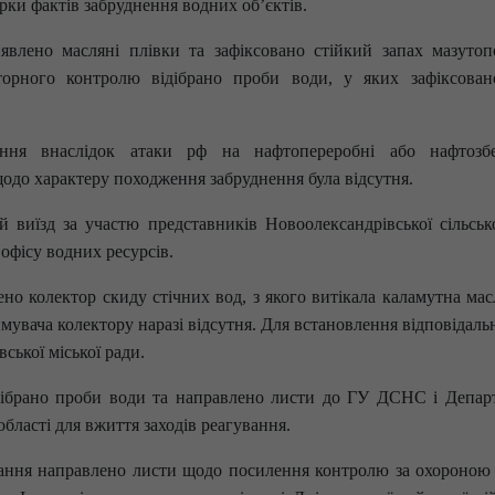
ірки фактів забруднення водних об’єктів.
явлено масляні плівки та зафіксовано стійкий запах мазутоп
аторного контролю відібрано проби води, у яких зафіксован
ення внаслідок атаки рф на нафтопереробні або нафтозбе
одо характеру походження забруднення була відсутня.
й виїзд за участю представників Новоолександрівської сільсько
офісу водних ресурсів.
но колектор скиду стічних вод, з якого витікала каламутна ма
мувача колектору наразі відсутня. Для встановлення відповідаль
ької міської ради.
ідібрано проби води та направлено листи до ГУ ДСНС і Депар
області для вжиття заходів реагування.
вання направлено листи щодо посилення контролю за охороною