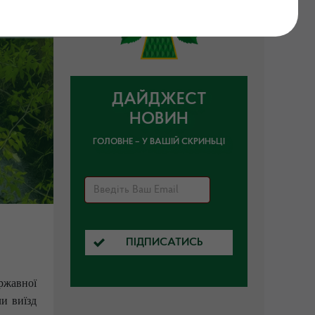
ДАЙДЖЕСТ
НОВИН
ГОЛОВНЕ – У ВАШІЙ СКРИНЬЦІ
ПІДПИСАТИСЬ
ржавної
ли виїзд