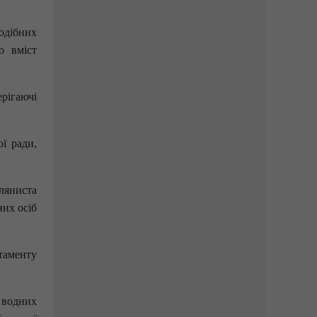
одібних
о вміст
рігаючі
ї ради,
сляниста
них осіб
таменту
 водних