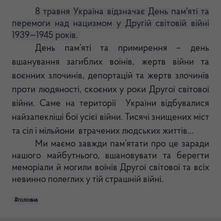
8 травня Україна відзначає День пам'яті та
перемоги над нацизмом у Другій світовій війні
1939—1945 років.
День пам’яті та примирення – день
вшанування загиблих воїнів, жертв війни та
воєнних злочинів, депортацій та жертв злочинів
проти людяності, скоєних у роки Другої світової
війни. Саме на території України відбувалися
найзапекліші бої усієї війни. Тисячі знищених міст
та сіл і мільйони втрачених людських життів…
Ми маємо завжди пам’ятати про це заради
нашого майбутнього, вшановувати та берегти
меморіали й могили воїнів Другої світової та всіх
невинно полеглих у тій страшній війні.
#головна