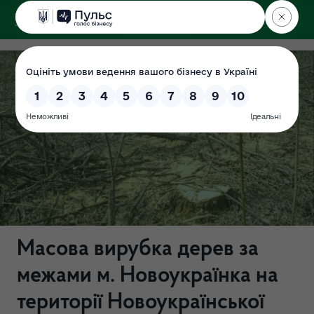
ДЕРЖЕКОІНСПЕКЦІЯ
Масова вирубка дерев за
межами м. Новоукраїнка на
території Новоукраїнської