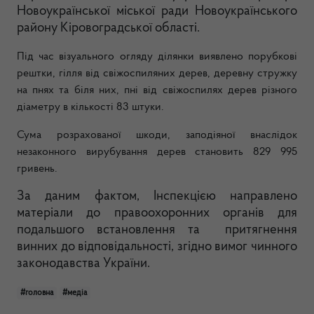
Новоукраїнської міської ради Новоукраїнського
району Кіровоградської області.
Під час візуального огляду ділянки виявлено порубкові
рештки, гілля від свіжоспиляних дерев, деревну стружку
на пнях та біля них, пні від свіжоспилях дерев різного
діаметру в кількості 83 штуки.
Сума розрахованої шкоди, заподіяної внаслідок
незаконного вирубування дерев становить 829 995
гривень.
За даним фактом, Інспекцією направлено
матеріали до правоохоронних органів для
подальшого встановлення та притягнення
винних до відповідальності, згідно вимог чинного
законодавства України.
#головна
#медіа