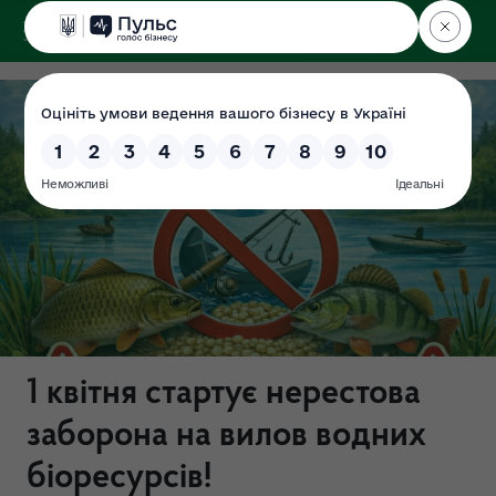
ДЕРЖЕКОІНСПЕКЦІЯ
1 квітня стартує нерестова
заборона на вилов водних
біоресурсів!