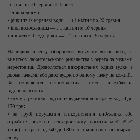
квітня по 20 червня 2026 року
Інші водойми:
• річки та їх кореневі води — з 1 квітня по 20 травня
• інші водосховища — з 1 квітня по 10 червня
• придаткові води річок — з 1 квітня по 30 червня
На період нересту заборонено будь-який вилов риби, за
винятком любительського рибальства з берега за межами
нерестовищ. Дозволяється використання однієї вудки з
двома гачками або двох вудок по одному гачку на кожній.
За порушення встановлених вимог передбачена
відповідальність:
• адміністративна - від попередження до штрафу від 34 до
170 грн;
• за грубі порушення (використання вибухових або
отруйних речовин, електроструму, вогнепальної зброї
тощо) - штраф від 340 до 680 грн з конфіскацією знарядь
лову;