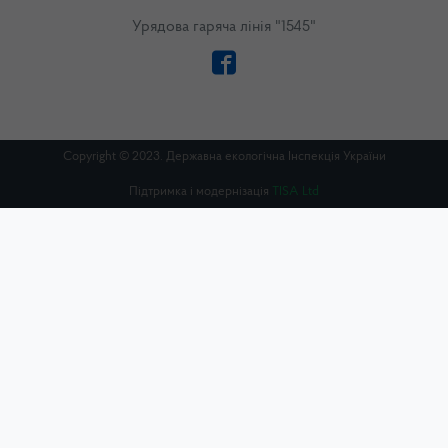
Урядова гаряча лінія "1545"
Copyright © 2023. Державна екологічна Інспекція України
Підтримка і модернізація
TISA Ltd