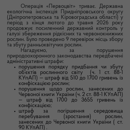
Операція «Первоцвіт» триває. Державна
екологічна інспекція Придніпровського округу
(Дніпропетровська та Кіровоградська області) у
період з кінця лютого до травня 2026 року
продовжує посиленний державний контроль у
галузі збереження рідкісних та червонокнижних
рослин. Було проведено 9 перевірок місць збору
та збуту ранньоквітучих рослин.
Нагадуємо, за порушення
природоохоронного законодавства передбачені
адміністративні штрафи:
порушення порядку придбання чи збуту
об’єктів рослинного світу (ч. 1 ст. 88-1
КУпАП) — штраф від 510 до 1700 гривень із
конфіскацією рослин;
порушення щодо рослин, занесених до
Червоної книги України (ч. 2 ст. 88-1 КУпАП)
— штраф від 1700 до 3655 гривень із
конфіскацією;
штраф за погіршення середовища
перебування (зростання) рослин,
занесених до Червоної книги України ( ст.
90 КУпАП) .