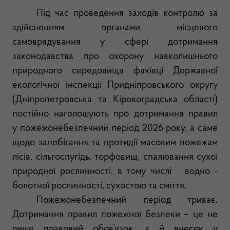
Під час проведення заходів контролю за
здійсненням органами місцевого
самоврядування у сфері дотримання
законодавства про охорону навколишнього
природного середовища фахівці Державної
екологічної інспекції Придніпровського округу
(Дніпропетровська та Кіровоградська області)
постійно наголошують про дотримання правил
у пожежонебезпечний період 2026 року, а саме
щодо запобігання та протидії масовим пожежам
лісів, сільгоспугідь, торфовищ, спалювання сухої
природної рослинності, в тому числі водно -
болотної рослинності, сухостою та сміття.
Пожежонебезпечний період триває.
Дотримання правил пожежної безпеки – це не
лише правовий обов’язок, а й внесок у