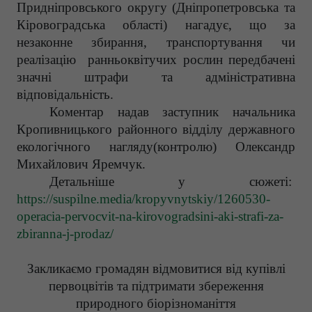
Придніпровського округу (Дніпропетровська та
Кіровоградська області) нагадує, що за
незаконне збирання, транспортування чи
реалізацію ранньоквітучих рослин передбачені
значні штрафи та адміністративна
відповідальність.
Коментар надав
заступник начальника
Кропивницького районного відділу державного
екологічного нагляду
(контролю)
Олександр
Михайлович
Яремчук
.
Деталь
ніше у сюжеті:
https://suspilne.media/kropyvnytskiy/1260530-
operacia-pervocvit-na-kirovogradsini-aki-strafi-za-
zbiranna-j-prodaz/
Закликаємо громадян відмовитися від купівлі
первоцвітів та підтримати збереження
природного біорізноманіття