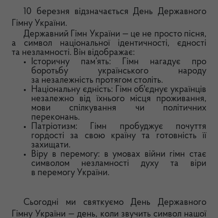
10 березня відзначається День Державного
Гімну України.
Державний Гімн України — це не просто пісня,
а символ національної ідентичності, єдності
та незламності. Він відображає:
Історичну пам’ять: Гімн нагадує про
боротьбу українського народу
за незалежність протягом століть.
Національну єдність: Гімн об'єднує українців
незалежно від їхнього місця проживання,
мови спілкування чи політичних
переконань.
Патріотизм: Гімн пробуджує почуття
гордості за свою країну та готовність її
захищати.
Віру в перемогу: в умовах війни гімн стає
символом незламності духу та віри
в перемогу України.
Сьогодні ми святкуємо День Державного
Гімну України — день, коли звучить символ нашої