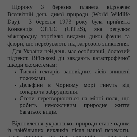
Щороку 3 березня планета відзначає
Всесвітній день дикої природи (World Wildlife
Day). 3 березня 1973 року була прийнята
Конвенція СІТЕС (CITES), яка регулює
міжнародну торгівлю видами дикої фауни та
флори, що перебувають під загрозою зникнення.
Для України цей день має особливий, болючий
підтекст. Військові дії завдають катастрофічної
шкоди екосистемам:
Тисячі гектарів заповідних лісів знищені
пожежами.
Дельфіни в Чорному морі гинуть від
сонарів та забруднення.
Степи перетворюються на мінні поля, що
робить неможливим природне життя
багатьох видів.
Відновлення української природи стане одним
із найбільших викликів після нашої перемоги,
адже природа не має кордонів, і локальна