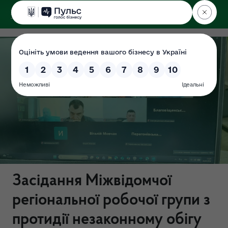
ДЕРЖЕКОІНСПЕКЦІЯ
Засідання Міжвідомчої
регіональної робочої групи з
протидії незаконному обігу