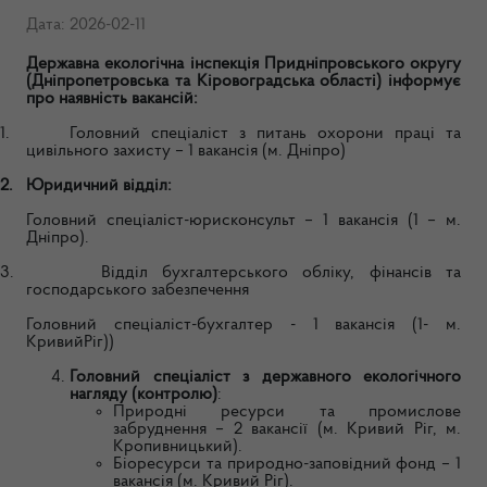
Дата: 2026-02-11
Державна екологічна інспекція Придніпровського округу
(Дніпропетровська та Кіровоградська області) інформує
про наявність вакансій:
1.
Головний спеціаліст з питань охорони праці та
цивільного захисту – 1 вакансія (м. Дніпро)
2.
Юридичний відділ:
Головний спеціаліст-юрисконсульт – 1 вакансія (1 – м.
Дніпро).
3.
Відділ бухгалтерського обліку, фінансів та
господарського забезпечення
Головний спеціаліст-бухгалтер - 1 вакансія (1- м.
КривийРіг))
Головний спеціаліст з державного екологічного
нагляду (контролю)
:
Природні ресурси та промислове
забруднення – 2 вакансії (м. Кривий Ріг, м.
Кропивницький).
Біоресурси та природно-заповідний фонд – 1
вакансія (м. Кривий Ріг).