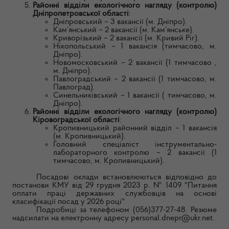
Районні відділи екологічного нагляду (контролю)
Дніпропетровської області
:
Дніпровський – 3 вакансії (м. Дніпро).
Кам’янський – 2 вакансії (м. Кам’янське).
Криворізький – 2 вакансії (м. Кривий Ріг).
Нікопольський – 1 вакансія (тимчасово, м.
Дніпро).
Новомосковський – 2 вакансії (1 тимчасово ,
м. Дніпро).
Павлоградський – 2 вакансії (1 тимчасово, м.
Павлоград).
Синельниківський – 1 вакансії ( тимчасово, м.
Дніпро).
Районні відділи екологічного нагляду (контролю)
Кіровоградської області
:
Кропивницький районний відділ – 1 вакансія
(м. Кропивницький).
Головний спеціаліст інструментально-
лабораторного контролю – 2 вакансії (1
тимчасово, м. Кропивницький).
Посадові оклади встановлюються відповідно до
постанови КМУ від 29 грудня 2023 р. № 1409 "Питання
оплати праці державних службовців на основі
класифікації посад у 2026 році"
Подробиці за телефоном (056)377-27-48. Резюме
надсилати на електронну адресу personal.dnepr@ukr.net.