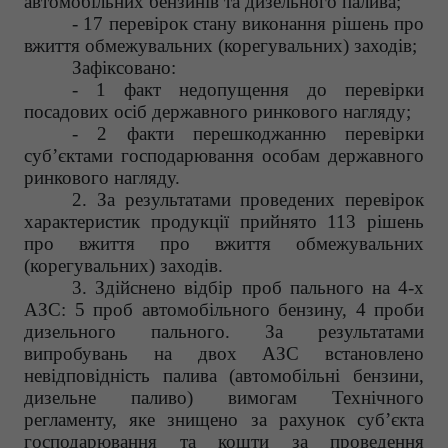
автомобільних бензинів та дизельного палива;
- 17 перевірок стану виконання рішень про
вжиття обмежувальних (корегувальних) заходів;
Зафіксовано:
- 1 факт недопущення до перевірки
посадових осіб державного ринкового нагляду;
- 2 факти перешкоджанню перевірки
суб’єктами господарювання особам державного
ринкового нагляду.
2. За результатами проведених перевірок
характеристик продукції прийнято 113 рішень
про вжиття про вжиття обмежувальних
(корегувальних) заходів.
3. Здійснено відбір проб пального на 4-х
АЗС: 5 проб автомобільного бензину, 4 проби
дизельного пального. За результатами
випробувань на двох АЗС встановлено
невідповідність палива (автомобільні бензини,
дизельне паливо) вимогам Технічного
регламенту, яке знищено за рахунок суб’єкта
господарювання та кошти за проведення