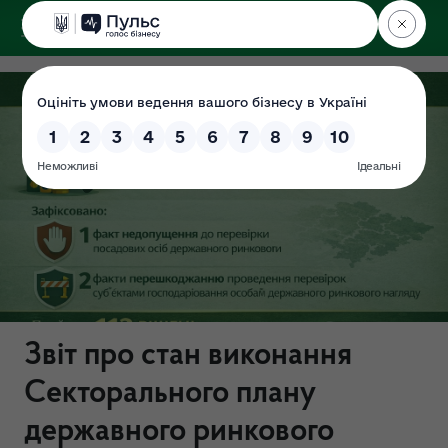
ДЕРЖЕКОІНСПЕКЦІЯ
Звіт про стан виконання
Секторального плану
державного ринкового