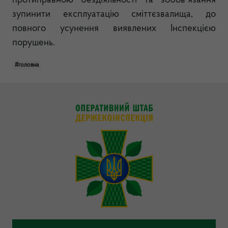
протиправною бездіяльності та зобов`язання
зупинити експлуатацію сміттєзвалища, до
повного усунення виявлених Інспекцією
порушень.
#головна