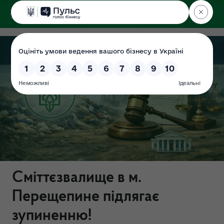
ДЕРЖЕКОІНСПЕКЦІЯ
Сміттєзвалище в м.
Перещепине підлягає
зупиненню!