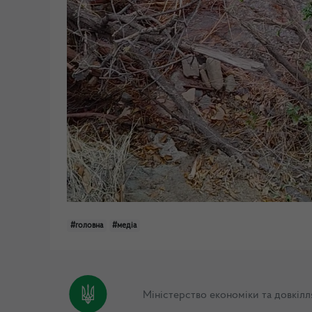
#головна
#медіа
Міністерство економіки та довкілл