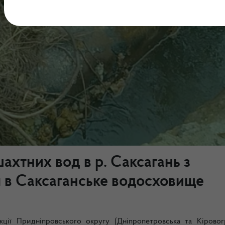
ахтних вод в р. Саксагань з
 в Саксаганське водосховище
кції Придніпровського округу (Дніпропетровська та Кіровог