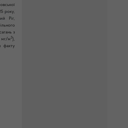
овської
25 року,
ий Ріг,
більного
сагань з
3
 мг/м
),
я факту