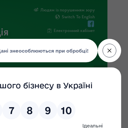
Людям із порушенням зору
Switch To English
ія
Електронний кабінет
ПУБЛІЧНА ІНФОРМАЦІЯ
НОВИНИ