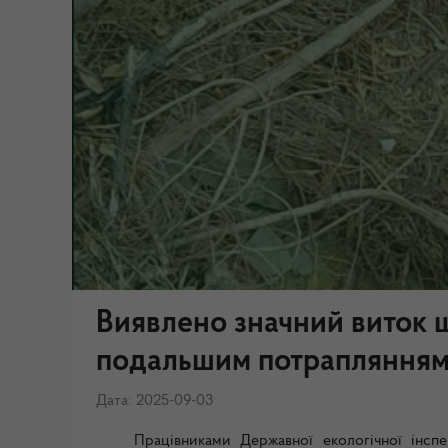
Виявлено значний виток ш
подальшим потраплянням
Дата: 2025-09-03
Працівниками Державної екологічної інспе