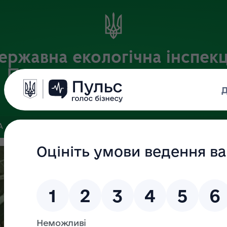
ержавна екологічна інспекц
Придніпровського округу
Офіційний веб-портал Державної екологічної інспекції України
А
ПОШУК ДОКУМЕНТІВ
ЗВ’ЯЗКИ ІЗ ГРОМАДСЬКІСТЮ ТА ЗМІ