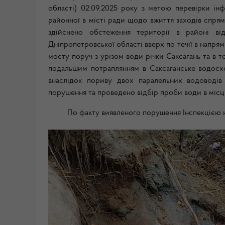
області) 02.09.2025 року з метою перевірки інф
районної в місті ради щодо вжиття заходів спрям
здійснено обстеження території в районі ві
Дніпропетровської області вверх по течії в напря
мосту поруч з урізом води річки Саксагань та в т
подальшим потраплянням в Саксаганське водосхо
внаслідок пориву двох паралельних водоводів
порушення та проведено відбір проби води в місці
По факту виявленого порушення Інспекцією 