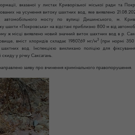
ормації, вказаної у листах Криворізької міської ради та Покр
ованих на усунення витоку шахтних вод, яке виявлено 21.08.20
д автомобільного мосту по вулиці Дишинського, м. Крив
мку шахти «Покровська» на відстані приблизно 800 м від автомо
ому ж місці виявлено новий значний виток шахтних вод в р. Сак
3
вище, вміст хлоридів складає 19807,69 мг/м
(при нормі 350
 шахтних вод. Інспекцією викликано поліцію для фіксуванн
 скиду у річку Саксагань.
направлено заяву про вчинення кримінального правопорушення.