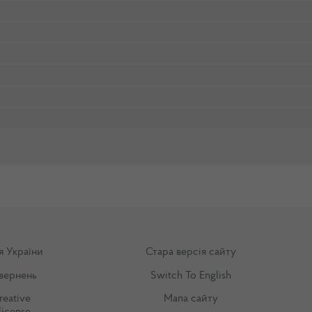
я України
Стара версія сайту
вернень
Switch To English
reative
Мапа сайту
license
,