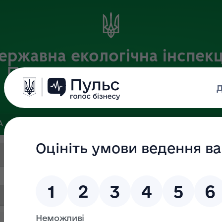
ержавна екологічна інспекц
Придніпровського округу
Офіційний веб-портал Державної екологічної інспекції України
А
ПОШУК ДОКУМЕНТІВ
ЗВ’ЯЗКИ ІЗ ГРОМАДСЬКІСТЮ ТА ЗМІ
Пошук за текстом
Дата (ВІД)
Дата