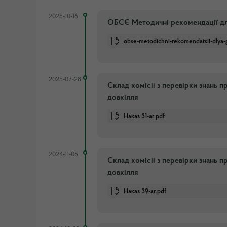
2025-10-16
ОБСЄ Методичні рекомендації для
obse-metodichni-rekomendatsii-dlya-g
2025-07-28
Склад кoмicii з перевiрки знань 
довкiлля
Наказ 31-аг.pdf
2024-11-05
Склад кoмicii з перевiрки знань 
довкiлля
Наказ 39-аг.pdf