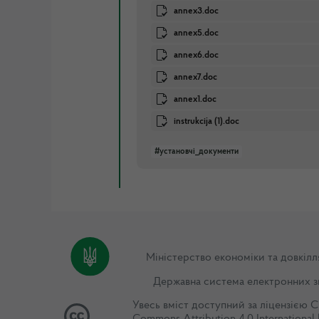
annex3.doc
annex5.doc
annex6.doc
annex7.doc
annex1.doc
instrukcija (1).doc
#установчі_документи
Міністерство економіки та довкілл
Державна система електронних з
Увесь вміст доступний за ліцензією
C
Commons Attribution 4.0 International 