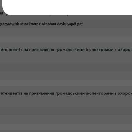
 громадських інспекторів з охорони довкілля
romadskikh-inspektoriv-z-okhoroni-dovkillyapdf.pdf
претендентiв на призначення громадськими iнспекторами з охоро
претендентiв на призначення громадськими iнспекторами з охоро