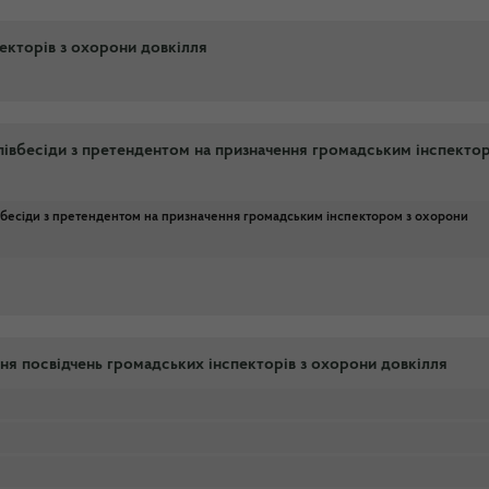
кторів з охорони довкілля
півбесіди з претендентом на призначення громадським інспекто
вбесіди з претендентом на призначення громадським інспектором з охорони
ння посвідчень громадських інспекторів з охорони довкілля