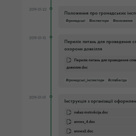
2019-01-22
Положення про громадських інспе
#громадські
#інспектори
#положення
2019-01-10
Перелік питань для проведення с
охорони довкілля
Перелік питань для проведення спі
довкілля.doc
#громадські_інспектори
#співбесіда
2019-01-01
Інструкція з організації оформле
nakaz-instrukcija.doc
annex_4.doc
annex2.doc