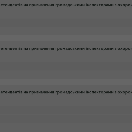
претендентiв на призначення громадськими iнспекторами з охоро
претендентiв на призначення громадськими iнспекторами з охоро
претендентiв на призначення громадськими iнспекторами з охоро