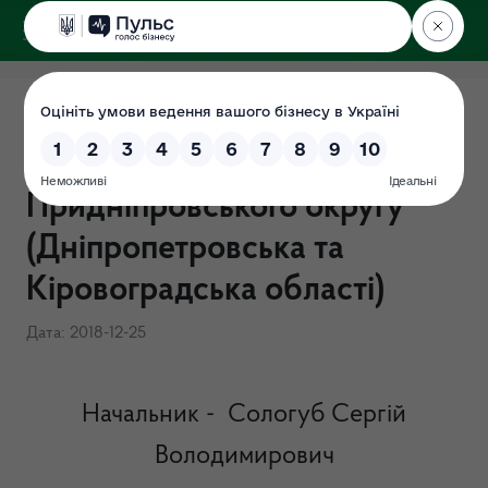
ДЕРЖЕКОІНСПЕКЦІЯ
Керівництво Державної
екологічної інспекції
Придніпровського округу
(Дніпропетровська та
Кіровоградська області)
Дата: 2018-12-25
Начальник - Сологуб Сергій
Володимирович