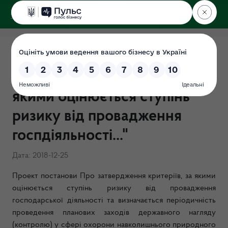
ДЕРЖЕКОІНСПЕКЦІЯ
Проект постанови "Про
затвердження критеріїв, за
якими оцінюється ступінь
ризику від провадження
госпдіяльності..."
Дата: 2018-12-25
Проект постанови Про затвердження критеріїв, за якими
оцінюється ступінь ризику від провадження
господарської діяльності та визначається періодичність
проведення планових заходів державного нагляду
(контролю) у сфері охорони навколишнього природного