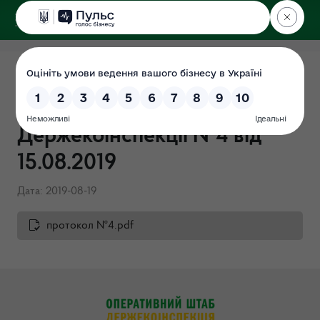
ДЕРЖЕКОІНСПЕКЦІЯ
Протокол засідання
Громадської ради при
Держекоінспекції №4 від
15.08.2019
Дата: 2019-08-19
протокол №4.pdf