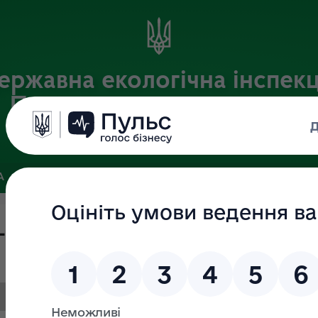
ержавна екологічна інспекц
Придніпровського округу
Офіційний веб-портал Державної екологічної інспекції України
А
ПОШУК ДОКУМЕНТІВ
ЗВ’ЯЗКИ ІЗ ГРОМАДСЬКІСТЮ ТА ЗМІ
-26.02.2026