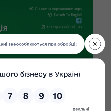
Людям із порушенням зору
Switch To English
ія
Електронний кабінет
ПУБЛІЧНА ІНФОРМАЦІЯ
НОВИНИ