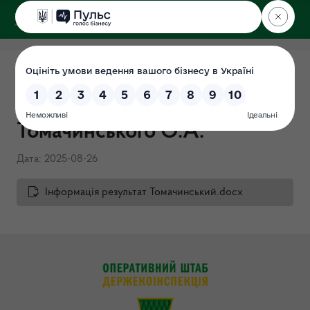
ДЕРЖЕКОІНСПЕКЦІЯ
Завершено проведення
перевірки щодо
Томачинського О.А.
Дата: 2025-08-26
Інформація результат Томачинський.docx