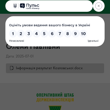
ДЕРЖЕКОІНСПЕКЦІЯ
Завершено проведення
перевірки щодо Козловської
Олени Павлівни
Дата: 2025-07-01
Інформація результат Козловської.docx