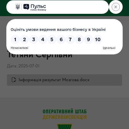
ДЕРЖЕКОІНСПЕКЦІЯ
Завершено проведення
перевірки щодо Мозгової
Тетяни Сергіївни
Дата: 2025-07-01
Інформація результат Мозгова.docx