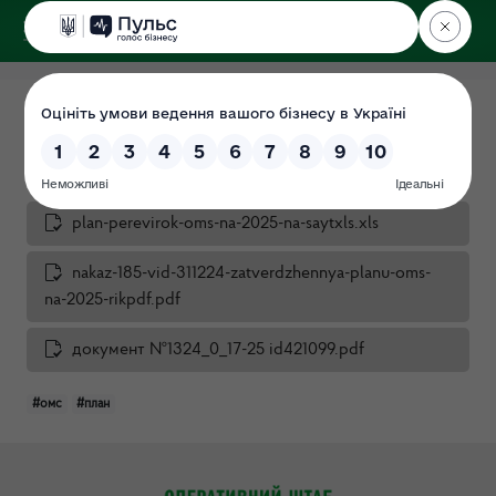
ДЕРЖЕКОІНСПЕКЦІЯ
План перевірок на 2025 рік
Дата: 2024-12-31
plan-perevirok-oms-na-2025-na-saytxls.xls
nakaz-185-vid-311224-zatverdzhennya-planu-oms-
na-2025-rikpdf.pdf
документ №1324_0_17-25 id421099.pdf
#омс
#план