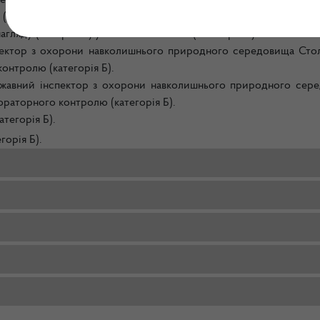
нспектора з охорони навколишнього природного середовища Сто
у (контролю) за поводженням із відходами та небезпечними хі
гляду (контролю) у Київській області (категорія Б).
спектор з охорони навколишнього природного середовища Сто
онтролю (категорія Б).
ержавний інспектор з охорони навколишнього природного сер
ораторного контролю (категорія Б).
атегорія Б).
горія Б).