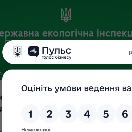
ержавна екологічна інспекц
Придніпровського округу
Офіційний веб-портал Державної екологічної інспекції України
А
ПОШУК ДОКУМЕНТІВ
ЗВ’ЯЗКИ ІЗ ГРОМАДСЬКІСТЮ ТА ЗМІ
пекція Столичного округу оголош
у категорії "Б"