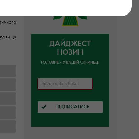
личного
мічними
личного
едовища
ДАЙДЖЕСТ
НОВИН
ГОЛОВНЕ – У ВАШІЙ СКРИНЬЦІ
ПІДПИСАТИСЬ