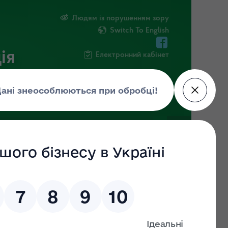
Людям із порушенням зору
Switch To English
ія
Електронний кабінет
ПУБЛІЧНА ІНФОРМАЦІЯ
НОВИНИ
ує