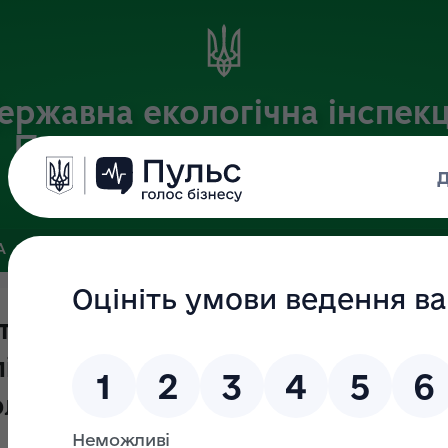
ержавна екологічна інспекц
Придніпровського округу
Офіційний веб-портал Державної екологічної інспекції України
А
ПОШУК ДОКУМЕНТІВ
ЗВ’ЯЗКИ ІЗ ГРОМАДСЬКІСТЮ ТА ЗМІ
трів України від 28.08.2013 № 80
у видів діяльності та об’єктів, 
ологічну небезпеку»