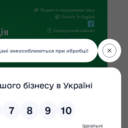
Людям із порушенням зору
Switch To English
ія
Електронний кабінет
ПУБЛІЧНА ІНФОРМАЦІЯ
НОВИНИ
8
що