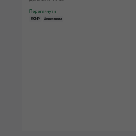
Переглянути
#КМУ
#постанова