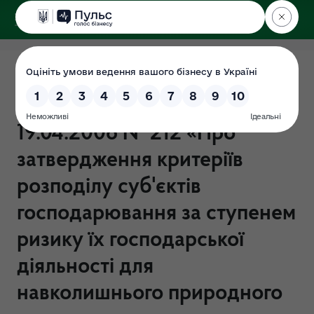
ДЕРЖЕКОІНСПЕКЦІЯ
Постанова Кабінету
Міністрів України від
19.04.2008 № 212 «Про
затвердження критеріїв
розподілу суб'єктів
господарювання за ступенем
ризику їх господарської
діяльності для
навколишнього природного