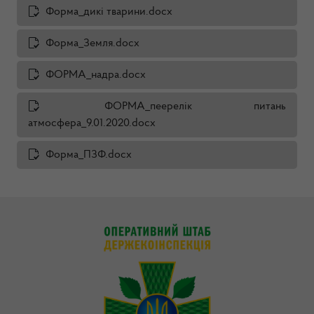
Форма_дикі тварини.docx
Форма_Земля.docx
ФОРМА_надра.docx
ФОРМА_пеерелік питань
атмосфера_9.01.2020.docx
Форма_ПЗФ.docx