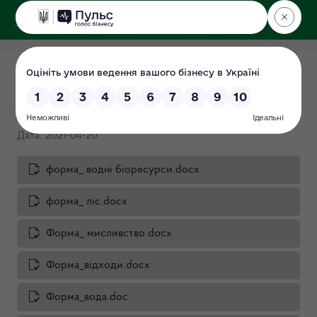
ДЕРЖЕКОІНСПЕКЦІЯ
Перелік питань до суб'єктів
господарювання
Дата: 2021-04-20
форма_ водні біоресурси.docx
форма_ ліс.docx
Форма_ мисливство.docx
Форма_відходи.docx
Форма_вода.doc